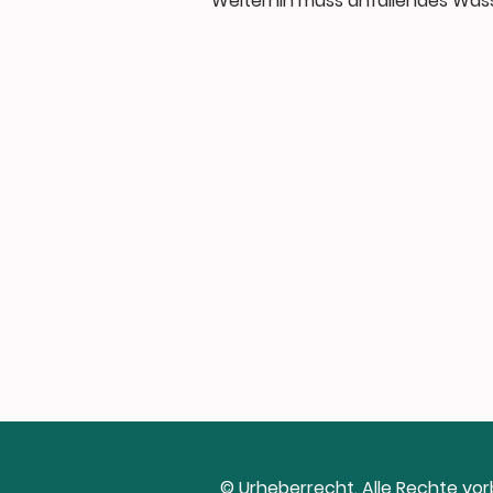
Weiterhin muss anfallendes Wass
© Urheberrecht. Alle Rechte vor